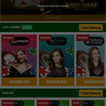
PEMELIHARAAN GAME
MAINKAN
LIVE CASINO
Lihat Semua
PROMO
PROMO
PROMO
PROMO
MAINKAN
MAINKAN
MAINKAN
Lihat Semua
IDNLIVE
PROMO
PROMO
NEW