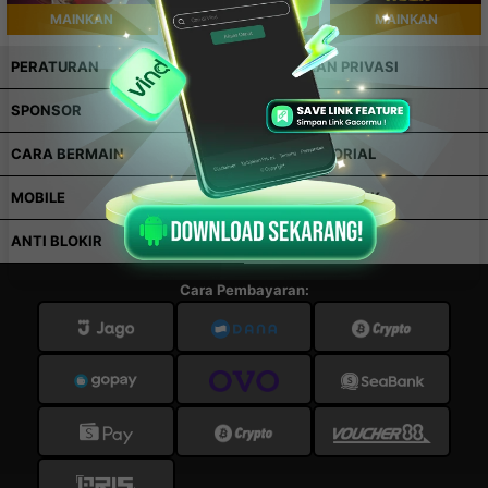
MAINKAN
MAINKAN
MAINKAN
PERATURAN
KEBIJAKAN PRIVASI
SPONSOR
PERMAINAN FAIR
CARA BERMAIN
VIDEO TUTORIAL
MOBILE
ALTERNATIF LINK
ANTI BLOKIR
Cara Pembayaran: